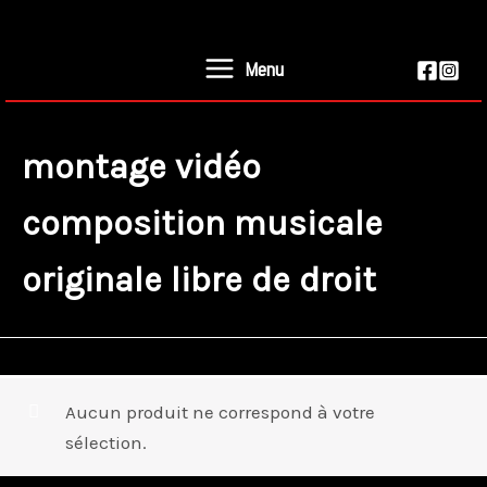
Aller
au
Menu
contenu
montage vidéo
composition musicale
originale libre de droit
Aucun produit ne correspond à votre
sélection.